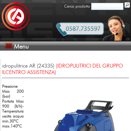
Cerca prodotto
Menu
idropulitrice AR (24335)
(IDROPULITRICI DEL GRUPPO
ILCENTRO ASSISTENZA)
Pressione
Max 200
(bar) -
Portata Max
900 (lt/h)-
Temperatura
uscita acqua
min.30°C
max.140°C