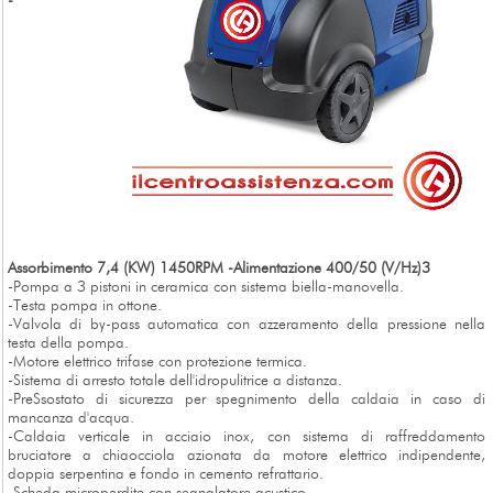
-
Assorbimento 7,4 (KW) 1450RPM -Alimentazione 400/50 (V/Hz)3
-Pompa a 3 pistoni in ceramica con sistema biella-manovella.
-Testa pompa in ottone.
-Valvola di by-pass automatica con azzeramento della pressione nella
testa della pompa.
-Motore elettrico trifase con protezione termica.
-Sistema di arresto totale dell'idropulitrice a distanza.
-PreSsostato di sicurezza per spegnimento della caldaia in caso di
mancanza d'acqua.
-Caldaia verticale in acciaio inox, con sistema di raffreddamento
bruciatore a chiaocciola azionata da motore elettrico indipendente,
doppia serpentina e fondo in cemento refrattario.
-Scheda microperdite con segnalatore acustico.