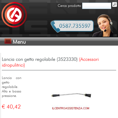
Cerca prodotto
Menu
Lancia con getto regolabile (3523330)
(Accessori
idropulitrici)
Lancia con
getto
regolabile.
Alta e bassa
pressione.
€ 40,42